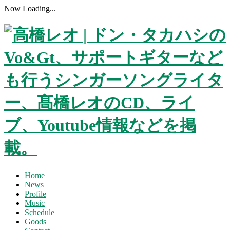
Now Loading...
Home
News
Profile
Music
Schedule
Goods