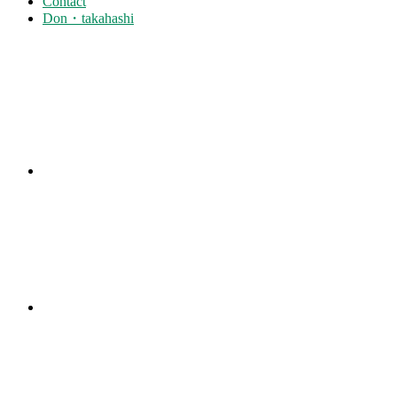
Contact
Don・takahashi