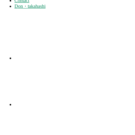
Contact
Don・takahashi