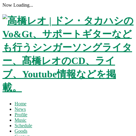
Now Loading...
Home
News
Profile
Music
Schedule
Goods