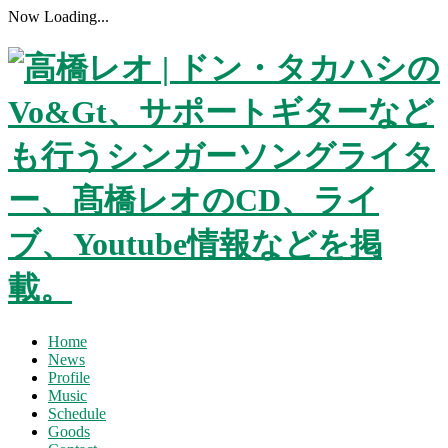
Now Loading...
Home
News
Profile
Music
Schedule
Goods