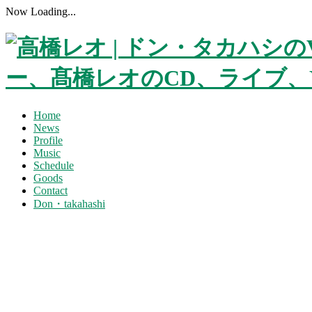
Now Loading...
Home
News
Profile
Music
Schedule
Goods
Contact
Don・takahashi