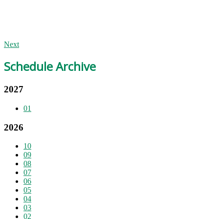
Next
Schedule Archive
2027
01
2026
10
09
08
07
06
05
04
03
02