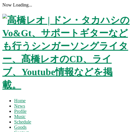
Now Loading...
Home
News
Profile
Music
Schedule
Goods