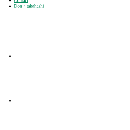
Contact
Don・takahashi