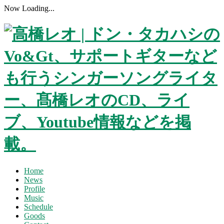
Now Loading...
Home
News
Profile
Music
Schedule
Goods