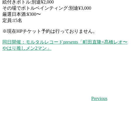
絵付きボトル:別途¥2,000
その場でボトルペインティング:別途¥3,000
厳選日本酒:¥300〜
定員:15名
※
現在HPチケット予約は行っておりません。
同日開催：モルタルレコードpresents「町田直隆×髙橋レオ〜
やはり推しメン2マン」
Previous