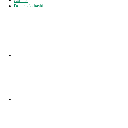
Contact
Don・takahashi