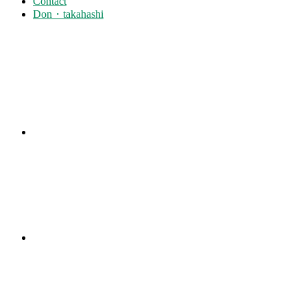
Contact
Don・takahashi