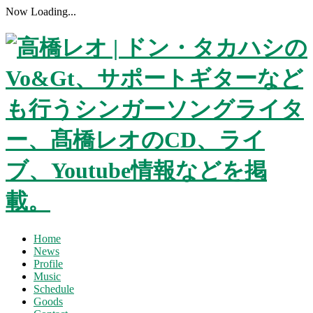
Now Loading...
Home
News
Profile
Music
Schedule
Goods