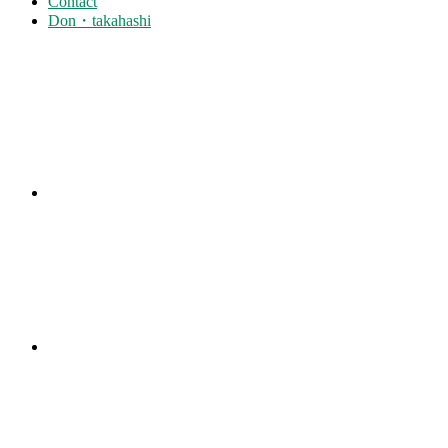
Contact
Don・takahashi