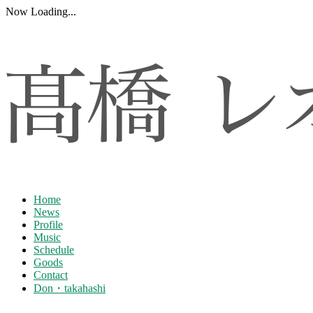
Now Loading...
Home
News
Profile
Music
Schedule
Goods
Contact
Don・takahashi