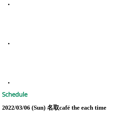
Schedule
2022/03/06
(Sun)
名取café the each time