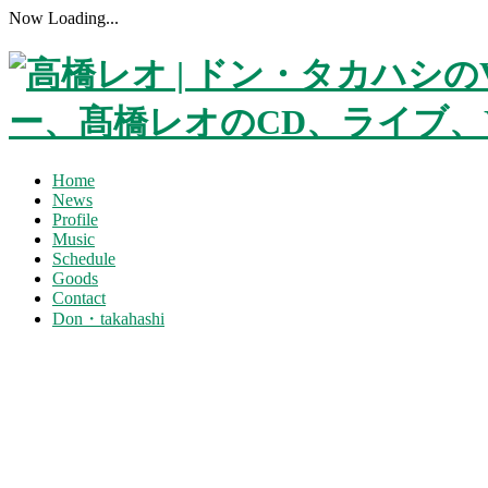
Now Loading...
Home
News
Profile
Music
Schedule
Goods
Contact
Don・takahashi