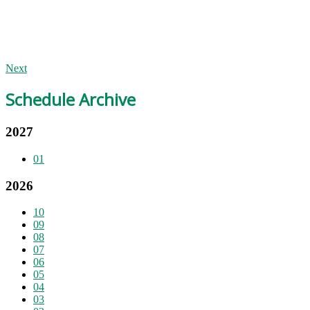
Next
Schedule Archive
2027
01
2026
10
09
08
07
06
05
04
03