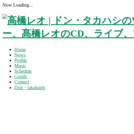
Now Loading...
Home
News
Profile
Music
Schedule
Goods
Contact
Don・takahashi