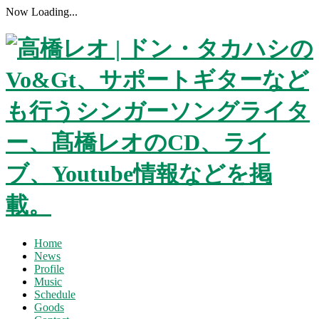
Now Loading...
Home
News
Profile
Music
Schedule
Goods