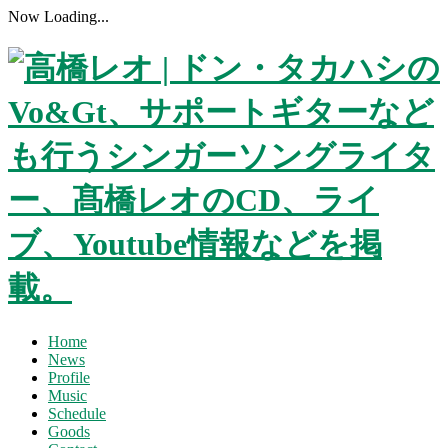
Now Loading...
Home
News
Profile
Music
Schedule
Goods