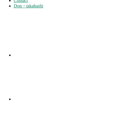
Contact
Don・takahashi