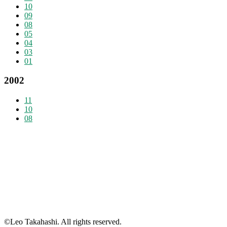
10
09
08
05
04
03
01
2002
11
10
08
©Leo Takahashi. All rights reserved.