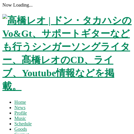
Now Loading...
Home
News
Profile
Music
Schedule
Goods