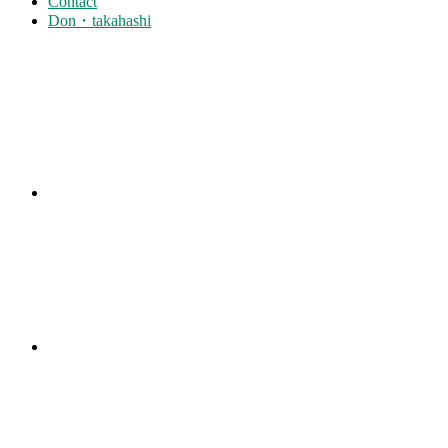
Contact
Don・takahashi