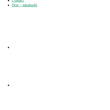
Contact
Don・takahashi