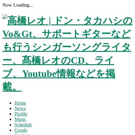
Now Loading...
Home
News
Profile
Music
Schedule
Goods