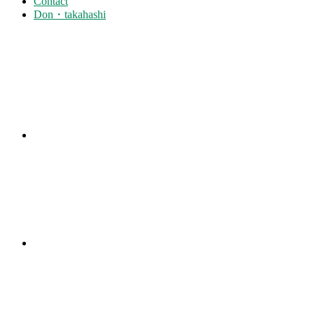
Contact
Don・takahashi