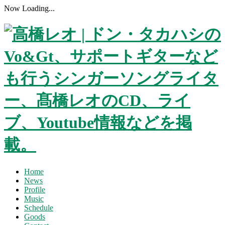
Now Loading...
Home
News
Profile
Music
Schedule
Goods