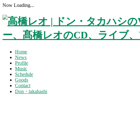
Now Loading...
Home
News
Profile
Music
Schedule
Goods
Contact
Don・takahashi