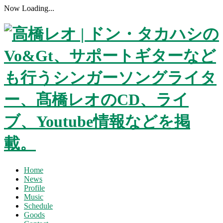
Now Loading...
Home
News
Profile
Music
Schedule
Goods