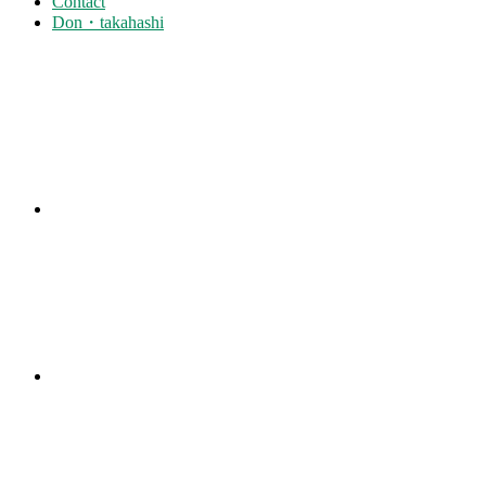
Contact
Don・takahashi